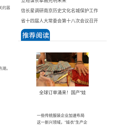
立短谋长擘画光明未来
关的嚣
信长星调研南京历史文化名城保护工作
省十四届人大常委会第十八次会议召开
热潮。
全球订单涌来！国产“娃
衣”引领风潮
玩偶
消费
海
外订单
一些传统服装企业加速布局
这一新兴领域，“娃衣”生产企