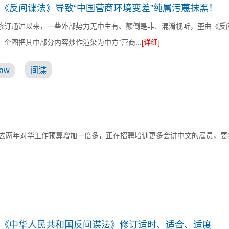
《反间谍法》导致“中国营商环境变差”纯属污蔑抹黑！
修订通过以来，一些外部势力无中生有、颠倒是非、混淆视听，歪曲《反
企图把其中部分内容炒作渲染为中方“营商...
[详细]
law
间谍
去两年对华工作预算增加一倍多，正在招聘培训更多会讲中文的雇员，要
《中华人民共和国反间谍法》修订适时、适合、适度