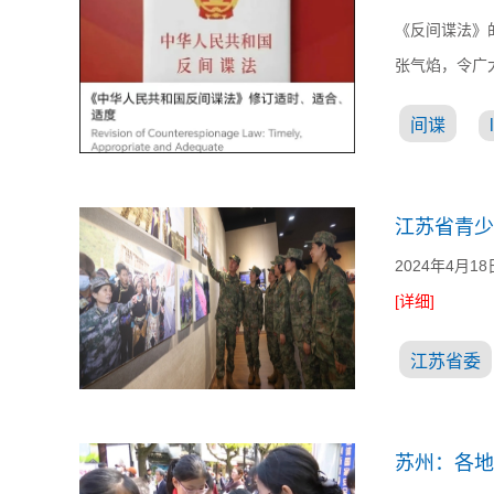
《反间谍法》
张气焰，令广
间谍
江苏省青少
2024年4
[详细]
江苏省委
苏州：各地