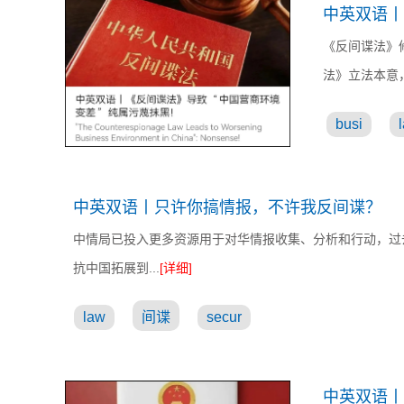
中英双语丨
《反间谍法》
法》立法本意，
busi
中英双语丨只许你搞情报，不许我反间谍？
中情局已投入更多资源用于对华情报收集、分析和行动，过
抗中国拓展到...
[详细]
law
间谍
secur
中英双语丨