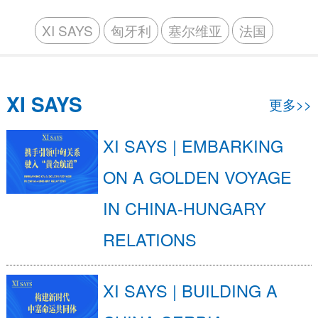
XI SAYS
匈牙利
塞尔维亚
法国
XI SAYS
更多>>
XI SAYS | EMBARKING
ON A GOLDEN VOYAGE
IN CHINA-HUNGARY
RELATIONS
XI SAYS | BUILDING A