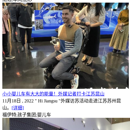
小小婴儿车有大大的能量！外媒记者打卡江苏昆山
11月18日 , 2022 " Hi Jiangsu "外媒访苏活动走进江苏苏州昆
山。
[详细]
福伊特;孩子集团;婴儿车