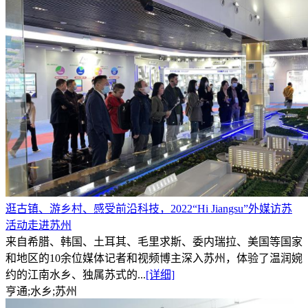
逛古镇、游乡村、感受前沿科技，2022“Hi Jiangsu”外媒访苏
活动走进苏州
来自希腊、韩国、土耳其、毛里求斯、委内瑞拉、美国等国家
和地区的10余位媒体记者和视频博主深入苏州，体验了温润婉
约的江南水乡、独属苏式的...
[详细]
亨通;水乡;苏州