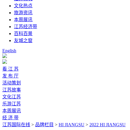
文化热点
旅游资讯
本周展讯
江苏经济带
百科百景
友城之窗
English
看 江 苏
发 布 厅
活动策划
江苏故事
文化江苏
乐游江苏
本周展讯
经 济 带
江苏国际在线
>
品牌栏目
>
HI JIANGSU
>
2022 HI JIANGSU