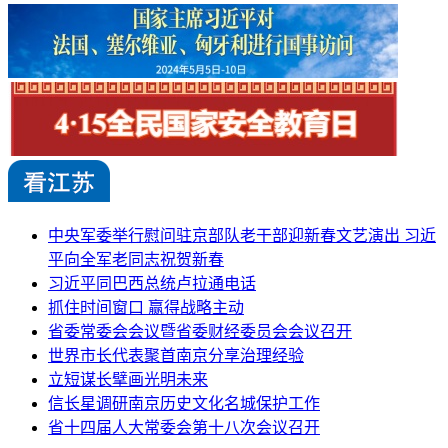
中央军委举行慰问驻京部队老干部迎新春文艺演出 习近
平向全军老同志祝贺新春
习近平同巴西总统卢拉通电话
抓住时间窗口 赢得战略主动
省委常委会会议暨省委财经委员会会议召开
世界市长代表聚首南京分享治理经验
立短谋长擘画光明未来
信长星调研南京历史文化名城保护工作
省十四届人大常委会第十八次会议召开