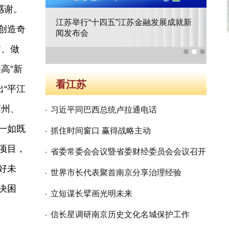
感谢。
江苏举行“十四五”江苏金融发展成就新
江
布会
创造奇
闻发布会
主
前、做
高”新
看江苏
“平江
苏州、
习近平同巴西总统卢拉通电话
一如既
抓住时间窗口 赢得战略主动
项目，
省委常委会会议暨省委财经委员会会议召开
好未
世界市长代表聚首南京分享治理经验
决困
立短谋长擘画光明未来
信长星调研南京历史文化名城保护工作