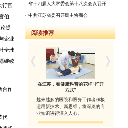
省十四届人大常委会第十八次会议召开
执行官
中共江苏省委召开民主协商会
官伯
理论提
阅读推荐
与企业
社全球
愿继续
映引发强烈
在江苏，看健康科普的花样“打开
不
新合作
方式”
术表现的影
越来越多的医院和医务工作者积极
展
实影像，揭
运用新技术、新思维，将深奥的专
南
段被西方长
业知识讲得深入人心。
精
节代
全球视野。