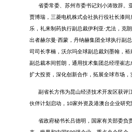
省委常委、苏州市委书记刘小涛致辞。
贾博瑞，三菱电机株式会社执行役社长漆间
乐，礼来制药执行副总裁伊利亚·尤法，克朗
出者赫尔曼·西蒙，丹纳赫集团全球执行副总
司司长李楠，沃尔玛全球副总裁刘墨翰，裕
副总裁本间哲朗，通用技术集团总经理崔志
扩大投资，深化创新合作，拓展全球市场，
非遗焕新 青春同行——苏港澳台
全
副省长方伟为昆山经济技术开发区获评
青年非遗传承保护活动启动
文化遗产是中华优秀传统文化的重
一
伙伴计划启动，10家外资及港澳台企业研
要载体，承载着中华民族的基因和
兴
血脉，它连接着过去与现在，也连
量
省政府秘书长吕德明，国家有关部委负
接着不同地域、不同文化背景的人
们。