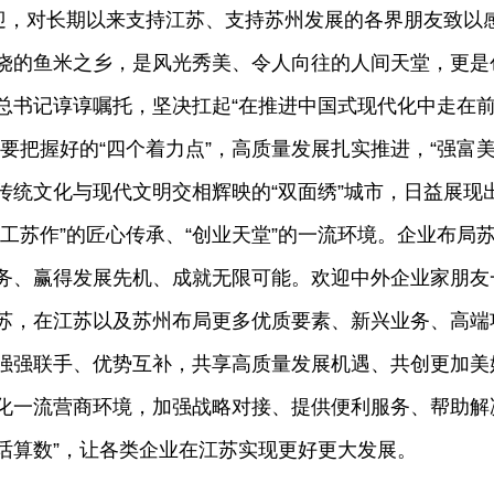
迎，对长期以来支持江苏、支持苏州发展的各界朋友致以
高质量完成‘十四五’规划”系列
2026年江苏省“两会”新闻发
饶的鱼米之乡，是风光秀美、令人向往的人间天堂，更是
发布会（第八场）
总书记谆谆嘱托，坚决扛起“在推进中国式现代化中走在
要把握好的“四个着力点”，高质量发展扎实推进，“强富美
统文化与现代文明交相辉映的“双面绣”城市，日益展现出
苏工苏作”的匠心传承、“创业天堂”的一流环境。企业布局
务、赢得发展先机、成就无限可能。欢迎中外企业家朋友
苏，在江苏以及苏州布局更多优质要素、新兴业务、高端
强强联手、优势互补，共享高质量发展机遇、共创更加美
化一流营商环境，加强战略对接、提供便利服务、帮助解
说话算数”，让各类企业在江苏实现更好更大发展。