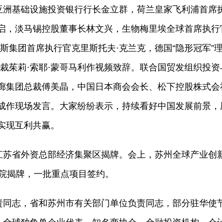
亚洲基础设施投资银行行长金立群，荷兰皇家飞利浦首席
启，淡马锡控股董事长林文兴，生物梅里埃全球首席执行
斯集团首席执行官克里斯托夫·克兰克，德国“隐形冠军”
裁茱莉·索耶·蒙哥马利作视频致辞。联合国贸发组织投资
廊集团总裁傅美晶，中国日本商会会长、松下控股株式会
成作现场发言。大家纷纷表示，持续看好中国发展前景，
实现互利共赢。
球订单涌来！国产“娃衣”引领风
《南京照相馆》海外上
江苏省外资总部经济集聚区揭牌。会上，苏州全球产业创
潮
震撼
些传统服装企业加速布局这一新
这部融合珍贵史料与艺
究院揭牌，一批重点项目签约。
领域，“娃衣”生产企业也迎来大
片，以其震撼人心的真
海外订单。
露日军侵华暴行，将这
责同志，省和苏州市有关部门单位负责同志，部分驻华使
期忽视的历史重新带入