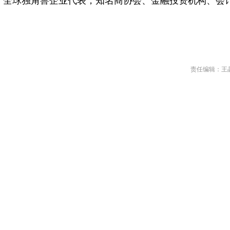
企、全球独角兽企业代表，知名商协会、金融投资机构、会
责任编辑：王