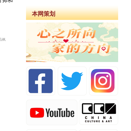
计师和
本网策划
晶枫