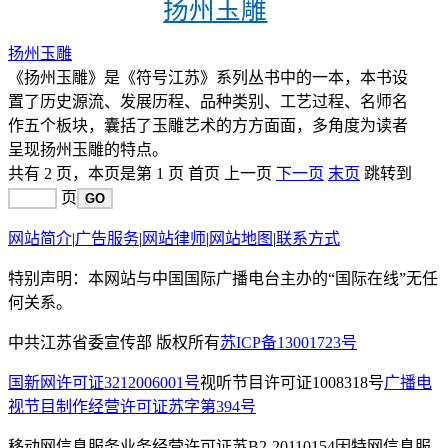
扬州玉雕
扬州玉雕
《扬州玉雕》是《符号江苏》系列丛书中的一本，本书设
置了历史源流、发展历程、品种类别、工艺过程、名师名
作五个板块，囊括了玉雕艺术的方方面面，多角度为读者
呈现扬州玉雕的特点。
共有 2 页，本页是第 1 页 首页 上一页
下一页
末页
跳转到
页
网站简介
|
广告服务
|
网站律师
|
网站地图
|
联系方式
特别声明：本网站与中国国际广播电台主办的“国际在线”无任
何关系。
中共江苏省委宣传部 版权所有
苏ICP备13001723号
国新网许可证3212006001号
视听节目许可证1008318号
广播电
视节目制作经营许可证苏字第394号
移动网信息服务业务经营许可证苏B2-20110154
因特网信息服