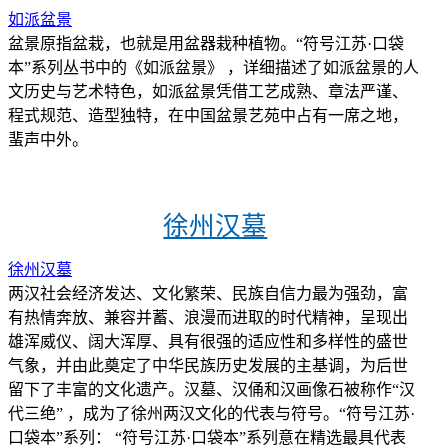
如派盆景
盆景原指盆栽，也就是用盆器栽种植物。“符号江苏·口袋
本”系列丛书中的《如派盆景》 ，详细描述了如派盆景的人
文历史与艺术特色，如派盆景凭借工艺成熟、章法严谨、
程式规范、造型独特，在中国盆景艺苑中占有一席之地，
蜚声中外。
徐州汉墓
徐州汉墓
两汉社会经济发达、文化繁荣、民族自信力最为强劲，富
有热情奔放、兼容并蓄、浪漫而进取的时代精神，呈现出
雄浑威仪、阔大浑厚、具有很强的适应性和多样性的盛世
气象，并由此奠定了中华民族历史发展的主基调，为后世
留下了丰富的文化遗产。汉墓、汉俑和汉画像石被称作“汉
代三绝” ，成为了徐州两汉文化的代表与符号。“符号江苏·
口袋本”系列： “符号江苏·口袋本”系列意在精选最具代表