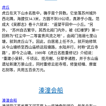
虎丘
虎丘在天下山水名胜中，确乎是个异数。它坐落苏州城外
西北隅，海拔仅34.3米，方圆不到19公顷，真渺乎小哉。范
成大《吴郡志》卷十六就说： “遥望平田中一小丘。”另
外， ”苏州自古繁华，其西北阊门内外，被《红楼梦》第一
回称为“红尘中一二等富贵风流之地” ，由阊门迤逦七里山
塘，就到虎丘山下。因此，白居易上任不久，就开始修筑
从今山塘桥至西山庙桥这段塘路，水陆并行，时称“武丘寺
路” ，即今之山塘。1989年《虎丘名胜重修记》介绍说：
“重建小吴轩、千顷云、揽月榭、分翠亭诸胜，并于东山庙
遗址新建万景山庄，同时重修云岩寺塔，修复经幢、摩崖
石刻等，共用五百余万元。
溱潼会船
溱潼会船