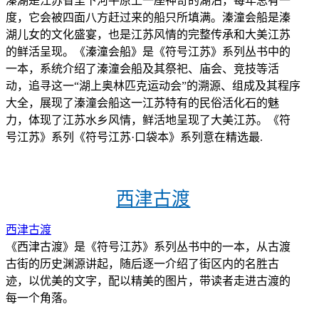
溱湖是江苏省里下河平原上一座神奇的湖泊，每年总有一
度，它会被四面八方赶过来的船只所填满。溱潼会船是溱
湖儿女的文化盛宴，也是江苏风情的完整传承和大美江苏
的鲜活呈现。《溱潼会船》是《符号江苏》系列丛书中的
一本，系统介绍了溱潼会船及其祭祀、庙会、竞技等活
动，追寻这一“湖上奥林匹克运动会”的溯源、组成及其程序
大全，展现了溱潼会船这一江苏特有的民俗活化石的魅
力，体现了江苏水乡风情，鲜活地呈现了大美江苏。《符
号江苏》系列《符号江苏·口袋本》系列意在精选最.
西津古渡
西津古渡
《西津古渡》是《符号江苏》系列丛书中的一本，从古渡
古街的历史渊源讲起，随后逐一介绍了街区内的名胜古
迹，以优美的文字，配以精美的图片，带读者走进古渡的
每一个角落。