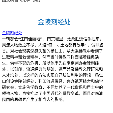
图文摘自《东林书院》.
金陵刻经处
金陵刻经处
十朝都会“江南佳丽地” ，南京城里，沧桑胜迹信手拈来，
风流人物数之不尽，人道“每一寸土地都有故事” ，诚非虚
言。对社会现实深感失望的杨仁山，从大乘佛教中看到了
进取精神和救世精神，然而当时佛教同样面临着经典缺
失、佛学不彰的危机，所以他率先在南京创办金陵刻经
处，以刻印、流通经典为基础，进而兼及佛教义理研究和
人才培养，以这样的方法实现自己弘法利生的理想。杨仁
山创设金陵刻经处，刊印流通佛经，兴办祇洹精舍和佛学
研究会，实施佛学教育，不但培养了一代僧侣和居士中的
领袖人物，直接推动了中国近代的佛教变革，而且对晚清
民国的思想界产生了相当大的影响。