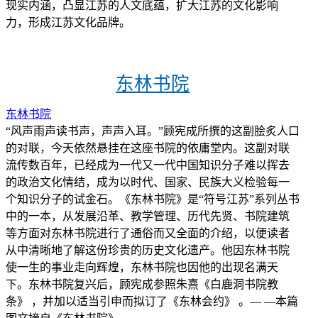
现实内涵，凸显江苏的人文底蕴，扩大江苏的文化影响
力，形成江苏文化品牌。
东林书院
东林书院
“风声雨声读书声，声声入耳。”顾宪成所撰的这副脍炙人口
的对联，今天依然悬挂在这座书院的依庸堂内。这副对联
流传数百年，已经成为一代又一代中国知识分子难以挥去
的政治文化情结，成为以时代、国家、民族大义检验每一
个知识分子的试金石。《东林书院》是“符号江苏”系列丛书
中的一本，从发展沿革、教学管理、历代先贤、书院建筑
等方面对东林书院进行了通俗而又全面的介绍，以便读者
从中清晰地了解这份珍贵的历史文化遗产。他因东林书院
使一生的事业走向辉煌，东林书院也因他的出现名满天
下。东林书院复兴后，顾宪成参照朱熹《白鹿洞书院教
条》 ，并加以适当引申而拟订了《东林会约》 。— —本篇