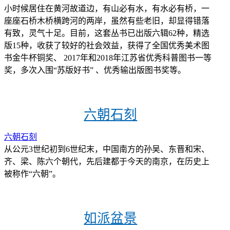
小时候居住在黄河故道边，有山必有水，有水必有桥，一
座座石桥木桥横跨河的两岸，虽然有些老旧，却显得错落
有致，灵气十足。目前，这套丛书已出版六辑62种，精选
版15种，收获了较好的社会效益，获得了全国优秀美术图
书金牛杯铜奖、 2017年和2018年江苏省优秀科普图书一等
奖，多次入围“苏版好书” 、优秀输出版图书奖等。
六朝石刻
六朝石刻
从公元3世纪初到6世纪末，中国南方的孙吴、东晋和宋、
齐、梁、陈六个朝代，先后建都于今天的南京，在历史上
被称作“六朝”。
如派盆景