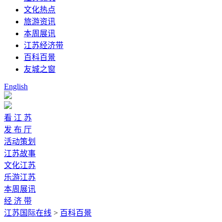
文化热点
旅游资讯
本周展讯
江苏经济带
百科百景
友城之窗
English
看 江 苏
发 布 厅
活动策划
江苏故事
文化江苏
乐游江苏
本周展讯
经 济 带
江苏国际在线
>
百科百景