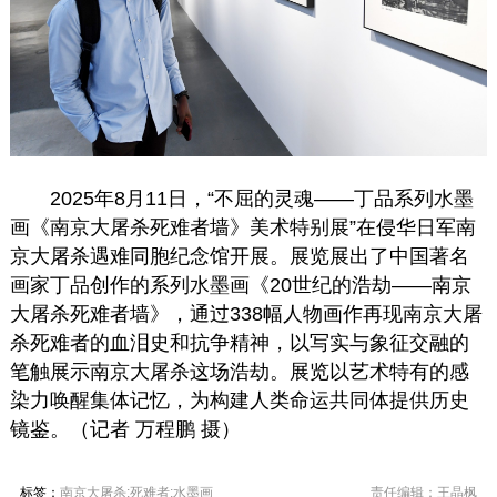
2025年8月11日，“不屈的灵魂——丁品系列水墨
画《南京大屠杀死难者墙》美术特别展”在侵华日军南
京大屠杀遇难同胞纪念馆开展。展览展出了中国著名
画家丁品创作的系列水墨画《20世纪的浩劫——南京
大屠杀死难者墙》，通过338幅人物画作再现南京大屠
杀死难者的血泪史和抗争精神，以写实与象征交融的
笔触展示南京大屠杀这场浩劫。展览以艺术特有的感
染力唤醒集体记忆，为构建人类命运共同体提供历史
镜鉴。（记者 万程鹏 摄）
标签：
南京大屠杀;死难者;水墨画
责任编辑：王晶枫