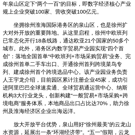
年泉山区定下“两个一百”的目标，即数字经济核心产业
规上企业突破100家、营收突破100亿元。
坐拥徐州淮海国际港务区的泉山区，也是徐州扩
大对外开放的重要阵地。从这里启程，徐州中欧班列
已常态化开行18条线路，通达欧亚21个国家的50多个
城市。此外，港务区内数字贸易产业园实现“四个首
创”：落地全国首单“中欧班列+市场采购贸易”业务、完
成徐州首单二手车出口、开通徐州首列跨境菜鸟专
列、建成徐州首个跨境选品中心。该产业园业务负责
人王宇龙介绍，目前园区累计注册企业45家，成功引
进阿里巴巴全球速卖通、全球贸易通运营中心、纳斯
机构3大行业龙头，创新构建“一般贸易+市场采购+跨
境电商”服务体系，本地商品出口占比达70%，助力徐
州及淮海经济区企业出海远洋。
放大开放平台优势，泉山用好“徐州最美”的云龙山
水资源，延展出一条“环湖经济带”。“五一”假期，云龙