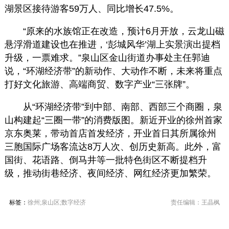
湖景区接待游客59万人、同比增长47.5%。
“原来的水族馆正在改造，预计6月开放，云龙山磁
悬浮滑道建设也在推进，‘彭城风华’湖上实景演出提档
升级，一票难求。”泉山区金山街道办事处主任郭迪
说，“环湖经济带”的新动作、大动作不断，未来将重点
打好文化旅游、高端商贸、数字产业“三张牌”。
从“环湖经济带”到中部、南部、西部三个商圈，泉
山构建起“三圈一带”的消费版图。新近开业的徐州首家
京东奥莱，带动首店首发经济，开业首日其所属徐州
三胞国际广场客流达8万人次、创历史新高。此外，富
国街、花语路、倒马井等一批特色街区不断提档升
级，推动街巷经济、夜间经济、网红经济更加繁荣。
标签：
徐州;泉山区;数字经济
责任编辑：王晶枫