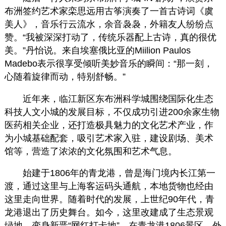
布洲签约艺术家栾思远用古筝演奏了一首古诗词《虞
美人》，音乐行云流水，余音袅袅，外籍友人纷纷点
赞。“我被深深打动了，传统乐器配上古诗，真的很优
美。”丹怡说。来自埃塞俄比亚的Miilion Paulos
Madebo表示很享受倾听美妙音乐的瞬间：“那一刻，
心随着旋律而动，特别舒畅。”
近年来，临江新区东布洲科学城围绕国际化生态
科技人文小城的发展目标，不仅成功引进200余家生物
医药相关企业，还打造极具魅力的文化艺术产业，作
为小城基础配套，吸引艺术家入驻，建设剧场、美术
馆等，营造了浓浓的文化氛围和艺术气息。
始建于1806年的青龙港，曾是海门境内长江第一
渡，通过这里与上海客运码头通航，本地货物也经由
这里走向世界。随着时代的发展，上世纪90年代，青
龙港退出了历史舞台。如今，这里改建成了生态景观
绿地，变身新晋“网红打卡地”。在青龙港1806景区，外