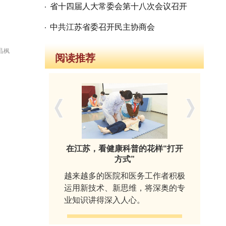
省十四届人大常委会第十八次会议召开
中共江苏省委召开民主协商会
晶枫
阅读推荐
映引发强烈
在江苏，看健康科普的花样“打开
不
方式”
术表现的影
越来越多的医院和医务工作者积极
展
实影像，揭
运用新技术、新思维，将深奥的专
南
段被西方长
业知识讲得深入人心。
精
全球视野。