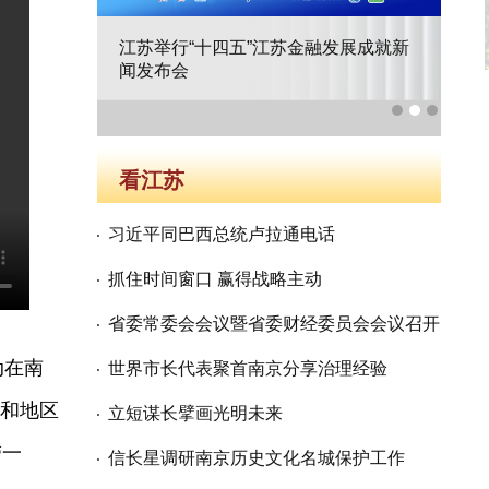
江苏举行“十四五”江苏金融发展成就新
江
布会
闻发布会
主
看江苏
习近平同巴西总统卢拉通电话
抓住时间窗口 赢得战略主动
省委常委会会议暨省委财经委员会会议召开
动在南
世界市长代表聚首南京分享治理经验
家和地区
立短谋长擘画光明未来
带一
信长星调研南京历史文化名城保护工作