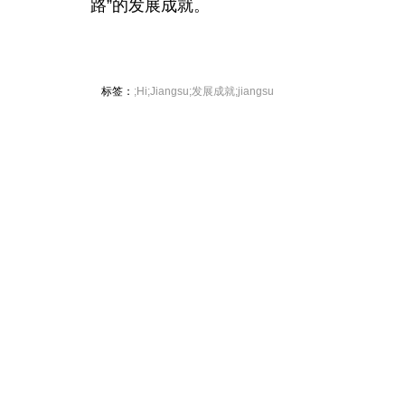
路”的发展成就。
标签：
;Hi;Jiangsu;发展成就;jiangsu
非遗焕新 青春同行——苏港澳台
全
青年非遗传承保护活动启动
文化遗产是中华优秀传统文化的重
一
要载体，承载着中华民族的基因和
兴
血脉，它连接着过去与现在，也连
量
接着不同地域、不同文化背景的人
们。