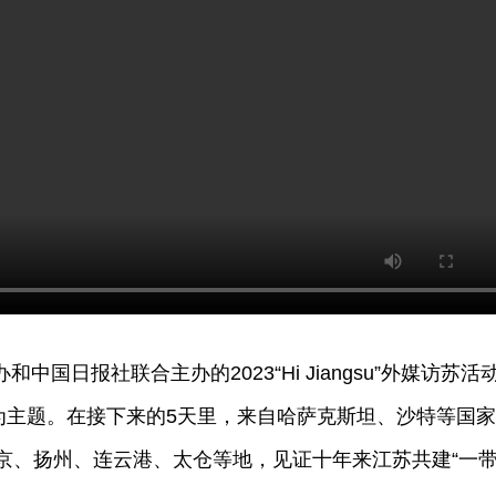
高质量完成‘十四五’规划”系列
2026年江苏省“两会”新闻发
发布会（第八场）
中国日报社联合主办的2023“Hi Jiangsu”外媒访苏活
为主题。在接下来的5天里，来自哈萨克斯坦、沙特等国
京、扬州、连云港、太仓等地，见证十年来江苏共建“一