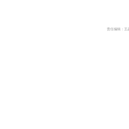
责任编辑：王
球订单涌来！国产“娃衣”引领风
《南京照相馆》海外上
潮
震撼
些传统服装企业加速布局这一新
这部融合珍贵史料与艺
领域，“娃衣”生产企业也迎来大
片，以其震撼人心的真
海外订单。
露日军侵华暴行，将这
期忽视的历史重新带入