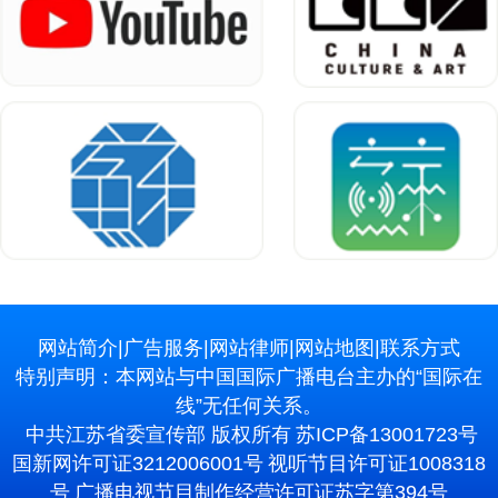
网站简介
|
广告服务
|
网站律师
|
网站地图
|
联系方式
特别声明：本网站与中国国际广播电台主办的“国际在
线”无任何关系。
中共江苏省委宣传部 版权所有
苏ICP备13001723号
国新网许可证3212006001号
视听节目许可证1008318
号
广播电视节目制作经营许可证苏字第394号