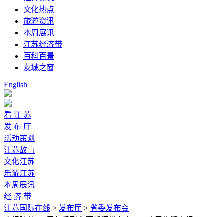
文化热点
旅游资讯
本周展讯
江苏经济带
百科百景
友城之窗
English
看 江 苏
发 布 厅
活动策划
江苏故事
文化江苏
乐游江苏
本周展讯
经 济 带
江苏国际在线
>
发布厅
>
省委发布会