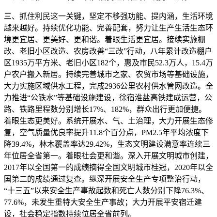
三、抓住利民这一关键，坚定不移强功能、提内涵，生活环境
越来越好。持续优化功能、完善配套，努力让生产生活生态环
境更宜居、更美好、更和谐。着眼生活更宜居。接续实施棚
改、老旧小区改造、农房改善“三改”行动，八年累计改造棚户
区1935万平方米、老旧小区182个，惠及市民52.3万人，15.4万
户农户搬入新居。持续完善城市之家、农贸市场等基础设施，
大力实施区域供水工程，完成2936公里农村供水管网改造。全
力推进“公铁水”等基础设施建设，徐宿淮盐高铁建成运营，公
路、铁路里程数分别增长17%、182%，群众出行更加便捷。
着眼生态更美好。系统开展水、气、土治理，大力开展生态修
复，空气质量优良率提升11.8个百分点，PM2.5年平均浓度下
降39.4%，林木覆盖率达29.42%，生态文明建设满意率连续三
年位居全省第一。着眼社会更和谐。深入开展文明城市创建，
2017年以全国第一的成绩摘得全国文明城市桂冠，2020年以全
国第二的成绩通过复查。纵深开展安全生产专项整治行动，
“十三五”以来安全生产事故起数和死亡人数分别下降76.3%、
77.6%，未发生重特大安全生产事故；大力开展平安宿迁建
设，社会稳定指数持续位居全省前列。