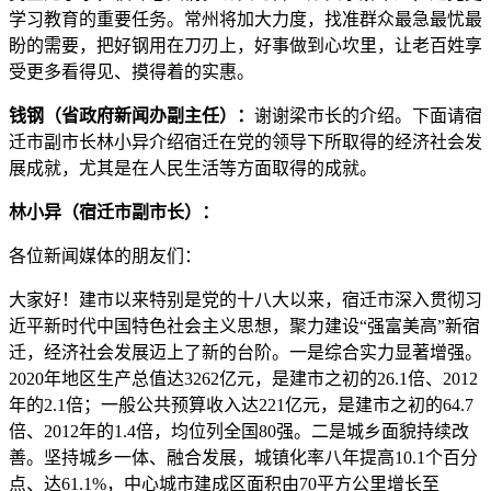
学习教育的重要任务。常州将加大力度，找准群众最急最忧最
盼的需要，把好钢用在刀刃上，好事做到心坎里，让老百姓享
受更多看得见、摸得着的实惠。
钱钢（省政府新闻办副主任）：
谢谢梁市长的介绍。下面请宿
迁市副市长林小异介绍宿迁在党的领导下所取得的经济社会发
展成就，尤其是在人民生活等方面取得的成就。
林小异（宿迁市副市长）：
各位新闻媒体的朋友们：
大家好！建市以来特别是党的十八大以来，宿迁市深入贯彻习
近平新时代中国特色社会主义思想，聚力建设“强富美高”新宿
迁，经济社会发展迈上了新的台阶。一是综合实力显著增强。
2020年地区生产总值达3262亿元，是建市之初的26.1倍、2012
年的2.1倍；一般公共预算收入达221亿元，是建市之初的64.7
倍、2012年的1.4倍，均位列全国80强。二是城乡面貌持续改
善。坚持城乡一体、融合发展，城镇化率八年提高10.1个百分
点、达61.1%，中心城市建成区面积由70平方公里增长至