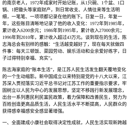
的南京老人，1972年成家时开始记账，从1只碗、1个盆、1口
锅、1把锄头等家庭财产，到日常收支、人情往来等生活明
细，一笔笔、一项项都记录在他的账下。日复一日，年复一
年，这些账目清晰地记录了他的收入变化：1972年到1985年，
累计收入6200余元；1986年到1995年，累计收入27000余元；
1996年到2010年，累计收入超过43万元。谈到现在的生活，陈
志海总会有别样的感触：“生活越变越好了，现在每天就做四
件事：每天三顿饭、菜园劳动、娱乐活动和业余爱好练字，日
子过得特别幸福、充实”。
陈志海家庭的“账本生活”，是江苏人民生活发生翻天覆地变化
的一个生动缩影。新中国成立以来特别是党的十八大以来，江
苏深入贯彻落实习近平总书记对江苏工作的重要指示要求，牢
固树立以人民为中心的发展思想，坚定不移践行新发展理念，
出台一系列惠民利民富民政策，着力保障和改善民生，努力为
百姓创造更高品质生活，人民生活水平不断提高，人民群众的
获得感幸福感安全感显著增强。
一、全面建成小康社会取得决定性成就，人民生活实现新跨越