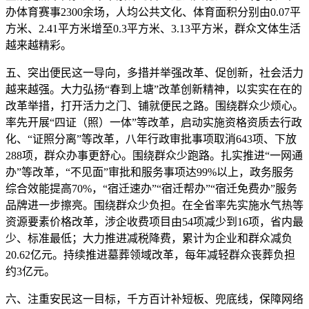
办体育赛事2300余场，人均公共文化、体育面积分别由0.07平
方米、2.41平方米增至0.3平方米、3.13平方米，群众文体生活
越来越精彩。
五、突出便民这一导向，多措并举强改革、促创新，社会活力
越来越强。大力弘扬“春到上塘”改革创新精神，以实实在在的
改革举措，打开活力之门、铺就便民之路。围绕群众少烦心。
率先开展“四证（照）一体”等改革，启动实施资格资质去行政
化、“证照分离”等改革，八年行政审批事项取消643项、下放
288项，群众办事更舒心。围绕群众少跑路。扎实推进“一网通
办”等改革，“不见面”审批和服务事项达99%以上，政务服务
综合效能提高70%，“宿迁速办”“宿迁帮办”“宿迁免费办”服务
品牌进一步擦亮。围绕群众少负担。在全省率先实施水气热等
资源要素价格改革，涉企收费项目由54项减少到16项，省内最
少、标准最低；大力推进减税降费，累计为企业和群众减负
20.62亿元。持续推进墓葬领域改革，每年减轻群众丧葬负担
约3亿元。
六、注重安民这一目标，千方百计补短板、兜底线，保障网络