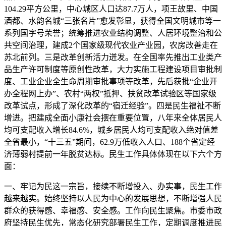
104.29平方公里，中心城区人口达87.7万人，项王故里、中国
酒都、水韵名城“三张名片”愈发彰显，获得全国文明城市等一
系列国字号荣誉；统筹推进农业结构调整、人居环境整治和公
共空间治理，建成2个国家级现代农业产业园，农房改善走在
苏北前列。三是改革创新活力迸发。在全国率先推出工业类产
品生产许可制度等原创性改革，大力实施工程建设项目审批制
度、工业企业全生命周期审批事项等改革，先后获批“企业开
办全程网上办”、农村“两权”抵押、扶贫改革试验区等国家级
改革试点，形成了深化改革的“宿迁经验”。四是民生福祉不断
增进。把建成全面小康社会摆在重要位置，八年来全体居民人
均可支配收入增长84.6%，城乡居民人均可支配收入绝对值差
全省最小，“十三五”期间，62.9万低收入人口、188个省定经
济薄弱村提前一年脱贫达标。民生工作具体体现在以下六个方
面：
一、牢记为民这一宗旨，接续不断增投入、办实事，民生工作
越来越实。始终坚持以人民为中心的发展思想，不断增强人民
群众的获得感、幸福感、安全感。工作向民生聚焦。市委市政
府坚持民生优先，常态化研究部署民生工作，定期调度推进民