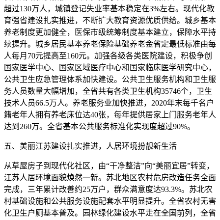
超过130万人，城镇登记失业率基本稳定在3%左右。现代化教
育强省建设扎实推进，不断扩大教育资源优质供给。城乡基本
养老制度更加健全，医保市级统筹制度基本建立，保障水平持
续提升。城乡居民基本养老保险基础养老金省定最低标准由每
人每月70元提高至160元。加强各级各类医院建设，积极争创
国家医学中心、国家区域医疗中心和国家临床医学研究中心，
公共卫生应急管理体系加快建设。公共卫生服务机构和卫生服
务人员数量大幅增加，全省共有各类卫生机构35746个，卫生
技术人员66.5万人。养老服务业加快推进，2020年末每千名户
籍老年人拥有养老床位达40张，每年提供居家上门服务老年人
达到260万。全省基本公共服务标准化实现度超过90%。
五、美丽江苏建设扎实推进，人居环境扮靓新生活
从草屋房子到现代化社区，由“干净整洁”向“美丽宜居”转变，
江苏人居环境面貌焕然一新。苏北地区农村危房改造任务全面
完成，三年累计改善约25万户，群众满意度达93.3%。苏北农
村基础设施和公共服务设施配套水平明显提升。全省农村无害
化卫生户厕基本普及。园林绿化建设水平走在全国前列，全省