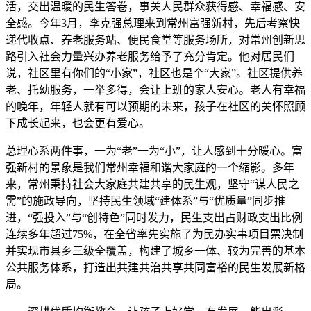
活，交出温暖的民生答卷，事关人民群众获得感、幸福感、安
全感。今年3月，李克强总理来到常州富强新村，先后考察快
递代收点、养老服务站、便民食堂等服务场所，对常州创新思
路引入社会力量兴办养老服务给予了充分肯定。他对居民们
说，社区里有你们的“小家”，社区也是个“大家”。社区提供养
老、托幼服务，一举多得，会让上班的家人安心。老人有幸福
的晚年，年轻人就有可以预期的未来，孩子在社区的关怀照顾
下成长起来，也会更有爱心。
总理心系两件事，一为“老”一为“小”，让人感到十分暖心。富
强新村的景象是我们常州幸福和谐大家庭的一个缩影。多年
来，常州秉持社会大家庭共建共享的民生观，坚守“谋人民之
需”的施政导向，坚持民生领域“建体系”与“优质量”同步推
进，“强投入”与“创特色”同时发力，民生支出占财政支出比例
连续多年超过75%，在全省率先实施了为民办实事项目票决制
并实现市县乡三级全覆盖，构建了城乡一体、较为完善的基本
公共服务体系，打造出共建共治共享共同富裕的民生发展新格
局。