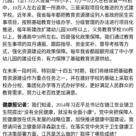
儿园，1至1.5万人设置一所小学，3万～5万人左右设置一所初
中，10万人左右设置一所高中。三是采取项目化推进的方式建
学校。近年来，我省每年都把教育资源建设列入省政府民生实
事项目，按照基础教育分级办学、分级管理的办法进行项目化
推进，每年新建改扩建幼儿园300所以上，义务教育学校350所
以上，普通高中50所左右。四是强化政策保障。我们通过教育
民生事项的双月通报、跟踪指导、资金奖补、督导考核等方
式，强化资源建设的政策保障。每年我省都超额完成了中小学
幼儿园的建设任务，有力保障了基础教育资源供给。
在未来一段时间、特别是“十四五”时期，我们将继续把基础教
育资源建设作为重点任务之一，并在建好学校的基础上采取名
校办分校、集团化办学等方式办好学校，更好满足人民群众的
教育需求，努力让老百姓更加满意。
健康报记者：
我们知道，2014年习近平总书记在镇江世业镇卫
生院提出“没有全民健康，就没有全面小康”。党中央把保障人
民健康放在优先发展的战略位置，加快推进健康中国建设。我
想请问省卫健委邱泽森副主任，在落实党中央关于卫生健康工
作决策部署方面，江苏是怎么做的？取得了哪些成绩？