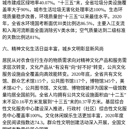
城市建成区绿地率40.07%。“十三五”末，全省垃圾分类设施覆
盖率大于90%，城市生活垃圾无害化处理率达100%。生态环
境质量稳步改善，环境质量创“十三五”以来最佳水平。2020
年，全省水环境国考断面优Ⅲ类比例达86.5%，主要入江支流
和入海河流断面全面消除劣V类水体；空气质量达到二级标准
的天数比例达81%。
六、精神文化生活日益丰富，城乡文明彰显新风尚
居民从对衣食住行生存的物质需求向对精神文化产品和服务需
求层次转变，文化产品从“有没有”向“好不好”转变，公共文化
服务设施由全覆盖向高效能转变。2020年底，全省共有文化
馆、群众艺术馆115个，公共图书馆117个，博物馆345个，美
术馆42个，公共图书馆、文化馆、博物馆被评为国家一级馆数
量均居全国前列。全省人均拥有公共文化设施面积由“十二五”
末不足0.16平方米发展到“十三五”末的0.37平方米。基层综合
性文化服务中心建设深入推进，行政村（社区）综合性文化服
务中心覆盖率100%。文化休闲娱乐生活更加丰富，2020年度
全民阅读指数达74.3。群众性文明创建活动深入开展，全国文