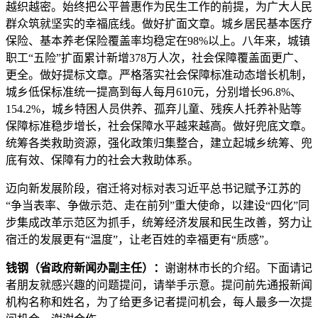
越织越密。始终把公平普惠作为民生工作的前提，为广大人民
群众筑就坚实的幸福底线。做好扩面文章。城乡居民基本医疗
保险、基本养老保险覆盖率均稳定在98%以上。八年来，城镇
职工“五险”扩面累计新增378万人次，社会保障覆盖面更广、
更全。做好提标文章。严格落实社会保障标准动态增长机制，
城乡低保标准统一提高到每人每月610元，分别增长96.8%、
154.2%，城乡特困人员供养、孤弃儿童、残疾人托养补贴等
保障标准稳步增长，社会保障水平越来越高。做好兜底文章。
统筹各类救助资源，强化政策归集整合，建立起城乡统筹、兜
底有效、保障有力的社会大救助体系。
迈向新发展阶段，宿迁将对标对表习近平总书记赋予江苏的
“争当表率、争做示范、走在前列”重大使命，以建设“四化”同
步集成改革示范区为抓手，统筹经济发展和民生改善，努力让
宿迁的发展更有“温度”，让老百姓的幸福更有“质感”。
钱钢（省政府新闻办副主任）：
谢谢林市长的介绍。下面请记
者朋友就感兴趣的问题提问，请举手示意。提问前先通报新闻
机构名称和姓名，为了给更多记者提问机会，每人最多一次提