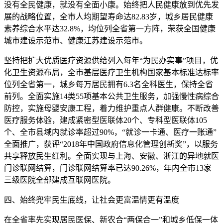
没有全民健康，就没有全面小康。始终把人民健康放到优先发
展的战略位置，全市人均期望寿命达82.83岁，城乡居民健康
素养综合水平达32.8%，均位列全省第一方阵，荣获全国健康
城市建设示范市、健康江苏建设示范市。
坚持把扩大优质医疗资源供给列入每年“为民办实事”项目，优
化卫生资源布局，全市基层医疗卫生机构国家基本标准达标率
位列全省第一，城乡每万居民拥有6.3名全科医生，保持全省
前列。全面实施14类55项基本公共卫生服务，加强慢性病综合
防控，实施母婴安康工程，着力维护重点人群健康。不断改善
医疗服务体验，建成紧密型医联体20个、专科型医联体105
个、全市县域内就诊率超过90%，“就诊一卡通、医疗一账通”
全面推广，获评“2018年中国政府信息化管理创新奖”，以服务
共享释放民生红利。全面实现与上海、安徽、浙江的异地就医
门诊联网结算，门诊联网结算率已达90.26%，年内全市13家
三级医院全部建成互联网医院。
四、始终兜牢民生底线，让社会更富温情更有温度
在全省率先实现居民医保、新农合“两保合一”和城乡低保一体