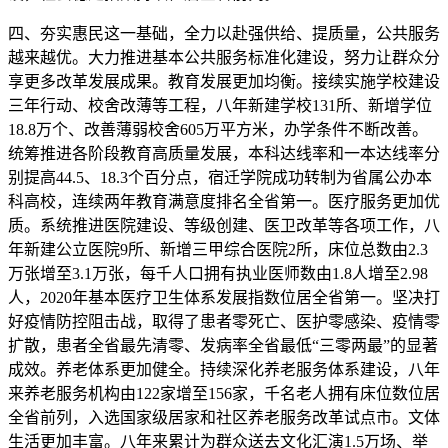
四、夯实惠民这一基础，全力以赴强供给、提质量，公共服务
越来越优。大力推进基本公共服务标准化建设，努力让群众分
享更多改革发展成果。教育发展更加均衡。接续实施学校建设
三年行动、校舍改薄等工程，八年新建学校131所、新增学位
18.8万个、改善薄弱校舍605万平方米，办学条件不断改善。
统筹推进各阶段教育高质量发展，本科达线率和一本达线率分
别提高44.5、18.3个百分点，宿迁学院成功转制为省属公办本
科高校，连续两年教育满意度排名全省第一。医疗服务更加优
质。系统推进医院建设、等级创建、医卫改革等各项工作，八
年新建公立医院9所、新增三甲综合医院2所，床位总数由2.3
万张增至3.1万张，每千人口拥有执业医师数由1.8人增至2.98
人，2020年基本医疗卫生体系发展指数位居全省第一。坚决打
好疫情防控阻击战，取得了患者零死亡、医护零感染、疫情零
扩散，患者全省最先清零、发病率全省最低“三零两最”的显著
成效。养老体系更加健全。持续深化养老服务体系建设，八年
来养老服务机构由122家增至156家，千名老人拥有床位数位居
全省前列，入选国家级居家和社区养老服务改革试点市。文体
生活更加丰富。八年来累计为群众送去文化汇演1.5万场、举