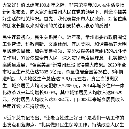
大家好！值此建党100周年之际，非常荣幸参加人民生活专场
新闻发布会，向大家介绍常州人民在党的领导下，创造幸福美
好生活的相关情况。首先，我代表常州市人民政府，对各位媒
体朋友长期以来对常州的关注和支持表示衷心的感谢！
民生连着初心，民生关系民心。近年来，常州市委市政府围绕
工业智造、科教创新、文旅休闲、宜居美丽、和谐幸福五大明
星城建设目标，加强党建引领，充分发挥各级党组织的战斗堡
垒作用，紧紧依靠全市人民，深入贯彻新发展理念，扎实推动
高质量发展，“强富美高”新常州建设取得重大成果。2020年全
市地区生产总值达7805.3亿元，总量位居全国第26位、5年前
进8位。人均地区生产总值达15.6万元左右。真金白银惠民
生，城乡居民人均可支配收入52080元，2014年城乡住户一体
化改革以来年均增长8.09%，其中城镇居民人均收入达60529
元，农村居民人均收入达32364元，自2008年来城乡居民收入
差距连续12年持续缩小。
习近平总书记指出，“让老百姓过上好日子是我们一切工作的
出发点和落脚点。”扎实做好民生保障工作，持续改善人民生