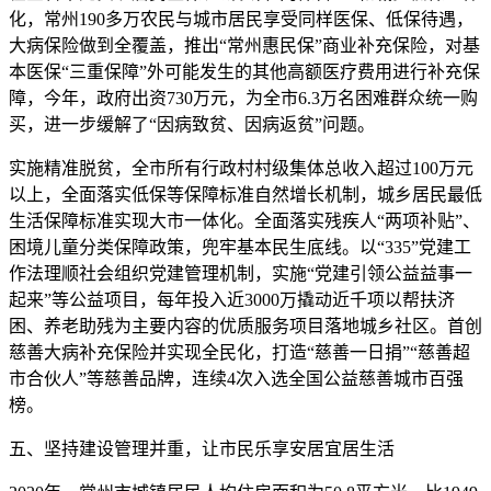
化，常州190多万农民与城市居民享受同样医保、低保待遇，
大病保险做到全覆盖，推出“常州惠民保”商业补充保险，对基
本医保“三重保障”外可能发生的其他高额医疗费用进行补充保
障，今年，政府出资730万元，为全市6.3万名困难群众统一购
买，进一步缓解了“因病致贫、因病返贫”问题。
实施精准脱贫，全市所有行政村村级集体总收入超过100万元
以上，全面落实低保等保障标准自然增长机制，城乡居民最低
生活保障标准实现大市一体化。全面落实残疾人“两项补贴”、
困境儿童分类保障政策，兜牢基本民生底线。以“335”党建工
作法理顺社会组织党建管理机制，实施“党建引领公益益事一
起来”等公益项目，每年投入近3000万撬动近千项以帮扶济
困、养老助残为主要内容的优质服务项目落地城乡社区。首创
慈善大病补充保险并实现全民化，打造“慈善一日捐”“慈善超
市合伙人”等慈善品牌，连续4次入选全国公益慈善城市百强
榜。
五、坚持建设管理并重，让市民乐享安居宜居生活