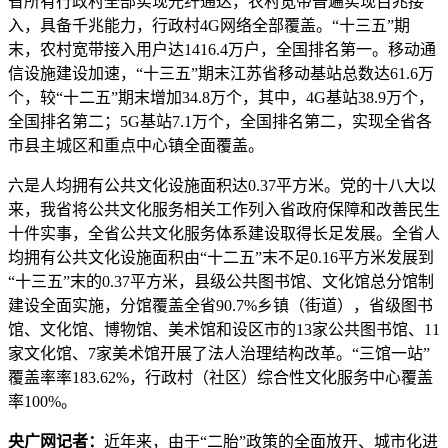
省所有行政村全部实现光纤通达，农村宽带普遍实现百兆接
入，具备千兆能力，行政村4G网络全部覆盖。“十三五”期
末，农村宽带接入用户达1416.4万户，全国排名第一。移动通
信设施建设加速，“十三五”期末江苏省移动基站总数达61.6万
个，较“十二五”期末增加34.8万个，其中，4G基站38.9万个，
全国排名第二；5G基站7.1万个，全国排名第二，实现全省各
市县主城区和重点中心镇全面覆盖。
六是人均拥有公共文化设施面积达0.37平方米。党的十八大以
来，我省将公共文化服务相关工作列入省政府保障和改善民生
十件实事，全省公共文化服务体系建设取得长足发展。全省人
均拥有公共文化设施面积由“十二五”末不足0.16平方米发展到
“十三五”末的0.37平方米，县级公共图书馆、文化馆总分馆制
建设全面实施，分馆覆盖全省90.7%乡镇（街道），省级图书
馆、文化馆、博物馆、美术馆和设区市的13家公共图书馆、11
家文化馆、7家美术馆开展了法人治理结构改革。“三馆一站”
覆盖率率183.62%，行政村（社区）综合性文化服务中心覆盖
率100%。
央广网记者：
近年来，由于“二胎”政策的全面放开、城市化进