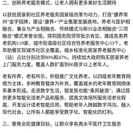
二、创新养老服务模式，让老人拥有更多美好生活期待
以获批居家和社区养老服务国家级改革为动力，打造“康养常
州”金字招牌，建设“康养+”产业集聚发展高地，养老与医护相
融合、事业与产业相融合、传统模式与新兴业态相融合“三项
融合”模式享誉全国，得到国务院领导批示肯定，建成各类养
老机构119家、城市街道级社区综合性养老服务中心33个，老
年助餐实现城市社区全覆盖，城乡标准化居家养老服务中心
（站）占比分别达到80%和47%，持续加大政府购买居家养老
上门服务力度，覆盖人群扩面到80周岁以上老年人。
老有所养，老有所乐，积极推广文化养老，以四级老年教育网
络为主体，多种教育载体为补充，覆盖城乡的老年教育网络体
系基本形成。走进数字生活，银发族也能“乘风破浪”，通过提
供更多智能化适老产品和服务、提高文体场所服务适老化程
度、开发设计适老智能应用，帮助老年人跨越数字鸿沟、融入
现代社会，让所有人都能享受数字化、智能化的红利。
三、聚焦全民健康目标，让群众享有高水平医疗卫生服务