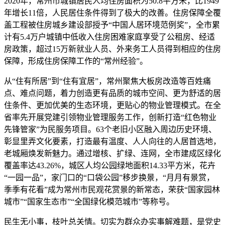
2020年，常州市城镇居民人均住房面积为50.8平方米，比1949
年增长11倍，人民居住条件得到了极大的改善。住房保障全覆
盖工程被住房城乡建设部授予“中国人居环境范例奖”，全市累
计有5.4万户城镇中低收入住房困难家庭享受了公租房、经适
房政策，超过15万新就业人员、外来务工人员得到相应的住房
保障，形成住房保障工作的“常州经验”。
从“住有所居”到“住有宜居”，常州聚焦大板房改造等百姓痛
点、难点问题，着力创造更有品质的城市空间、更为舒适的居
住条件、更加优美的生态环境，更贴心的物业管理模式。在全
省率先开展党建引领物业管理服务工作，创新打造“红色物业
先锋管家”为民服务项目。63个老旧小区融入周边历史环境、
彰显里弄文化要素，打造最有温度、人人向往的人居首选地，
老城厢焕发新魅力。通过增核、扩绿、连网，全市建成区绿化
覆盖率达43.26%，城区人均公园绿地面积14.33平方米，花卉
“一园一品”，家门口的“口袋公园”移步换景，“月月有景赏，
季季有花看”成为常州市民观花赏景的新常态，荣获“国家园林
城市”“国家生态市”“全国绿化模范城市”等称号。
民生无小事，枝叶总关情。切实为群众办实事解难题，是党史