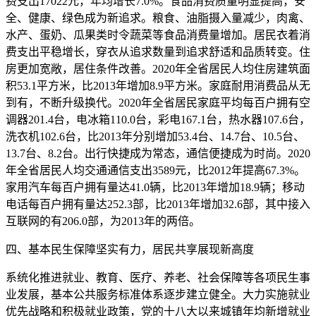
费支出17022元，年均增长7.0%。食品消费质量明显提高，安
全、健康、绿色成为新追求。粮食、油脂摄入量减少，肉禽、
水产、蛋奶、瓜果类时令蔬菜等食品消费量增加。居民衣着消
费支出平稳增长，穿衣从追求数量到追求舒适和品质转变。住
房更加宽敞，居住条件改善。2020年全省居民人均住房建筑面
积53.1平方米，比2013年增加8.9平方米。家庭耐用消费品从无
到有，不断升级换代。2020年全省居民家庭平均每百户拥有空
调器201.4台，电冰箱110.0台，彩电167.1台，热水器107.6台，
洗衣机102.6台，比2013年分别增加53.4台、14.7台、10.5台、
13.7台、8.2台。出行快捷成为常态，通信便捷成为时尚。2020
年全省居民人均交通通信支出3589元，比2012年提高67.3%。
家用汽车每百户拥有量达41.0辆，比2013年增加18.9辆；移动
电话每百户拥有量达252.3部，比2013年增加32.6部，其中接入
互联网的有206.0部，为2013年的两倍。
四、基本民生保障坚实有力，居民共享展现新高度
系统化推进就业、教育、医疗、养老、社会保障等各项民生事
业发展，基本公共服务标准体系逐步建立健全。大力实施就业
优先战略和积极就业政策，党的十八大以来城镇年均新增就业