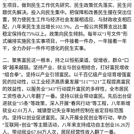
生项目，做到民生工作优先研究、民生政策优先落实、民生问
题优先解决。投入向民生集中。把保障和改善民生摆在突出位
置，努力使民生工作与经济社会发展相适应、与财政收支相匹
配，八年来民生支出增长102.5%，占一般公共预算支出比重
稳定保持在75%以上。政策向民生倾斜。每年以“1号文件”形
式编排实施民生实事项目，一件接着一件办，一年接着一年
干，全力办好一件件可感化的民生实事。
二、聚焦富民这一根本，持之以恒拓渠道、促增收，群众“口
袋”越来越鼓。坚持产业、就业与创业相结合，打好富民增收
“组合拳”。坚持以产业引领富民。以千百亿级产业培育增强富
民的拉动性，以工业经济高质量发展“511”“521”工程提高富民
的效益性，以服务业“343”行动提升富民的多样性，全市居民
工资性收入八年翻了一番。坚持以就业带动富民。先后出台促
进就业“15条”等政策，深入开展“春风行动”等工程，八年新增
就业42.01万人，城镇登记失业率始终控制在省定目标范围
内。坚持以创业促进富民。深入开展全民创业等行动，举办
“互联网+创业”等主题活动，八年来支持成功自主创业16.26万
人、带动就业67.84万人次，居民经营性收入翻了一番。