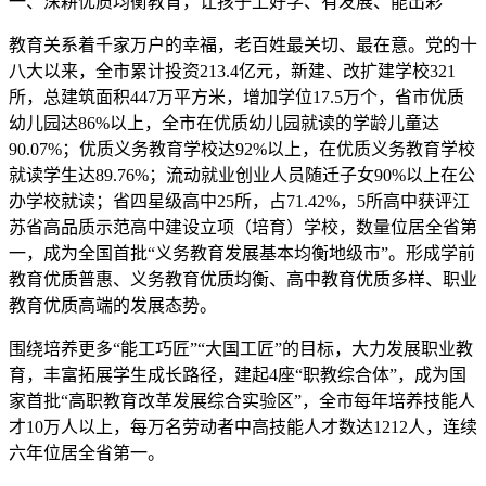
一、深耕优质均衡教育，让孩子上好学、有发展、能出彩
教育关系着千家万户的幸福，老百姓最关切、最在意。党的十
八大以来，全市累计投资213.4亿元，新建、改扩建学校321
所，总建筑面积447万平方米，增加学位17.5万个，省市优质
幼儿园达86%以上，全市在优质幼儿园就读的学龄儿童达
90.07%；优质义务教育学校达92%以上，在优质义务教育学校
就读学生达89.76%；流动就业创业人员随迁子女90%以上在公
办学校就读；省四星级高中25所，占71.42%，5所高中获评江
苏省高品质示范高中建设立项（培育）学校，数量位居全省第
一，成为全国首批“义务教育发展基本均衡地级市”。形成学前
教育优质普惠、义务教育优质均衡、高中教育优质多样、职业
教育优质高端的发展态势。
围绕培养更多“能工巧匠”“大国工匠”的目标，大力发展职业教
育，丰富拓展学生成长路径，建起4座“职教综合体”，成为国
家首批“高职教育改革发展综合实验区”，全市每年培养技能人
才10万人以上，每万名劳动者中高技能人才数达1212人，连续
六年位居全省第一。