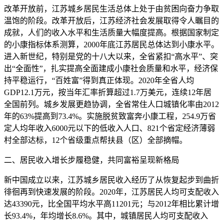
改革开放前，江苏城乡居民生活总体上处于由贫困向奋力争取
温饱的阶段。改革开放后，江苏经济社会发展取得令人瞩目的
成就，人们的收入水平和生活质量大幅度提高。根据国家制定
的小康指标体系测算，2000年底江苏居民总体达到小康水平。
进入新世纪，特别是党的十八大以来，全省紧扣“高水平”、突
出“全面性”，扎实提高全面建成小康社会质量和水平，经济保
持平稳运行，“百姓富”得到真正体现。2020年全省人均
GDP12.1万元，按当年汇率折算超过1.7万美元，连续12年居
全国前列。城乡发展更趋协调，全省常住人口城镇化率由2012
年的63%提高到73.4%。实施脱贫致富奔小康工程，254.9万省
定人均年收入6000元以下的低收入人口、821个省定经济薄弱
村全部达标，12个省级重点帮扶县（区）全部摘帽。
二、居民收入增长步履稳健，共同富裕呈现新格局
新中国成立以来，江苏城乡居民收入经历了从恢复起步到曲折
徘徊再到快速发展的阶段。2020年，江苏居民人均可支配收入
达43390元，比全国平均水平高11201元；与2012年相比累计增
长93.4%，年均增长8.6%。其中，城镇居民人均可支配收入