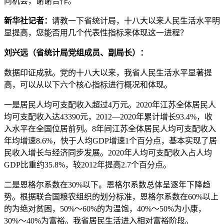
问机会，谢谢合作。
新华社记者：
请教一下省统计局，十八大以来人民生活水平明
显提高，您能否用几个代表性指标来体现这一进程？
刘兴远（省统计局党组成员、副局长）：
数据印证成就。党的十八大以来，我省人民生活水平显著提
高，可以从以下六个核心指标进行概况和体现。
一是居民人均可支配收入超过4万元。2020年江苏全体居民人
均可支配收入达43390元，2012—2020年累计增长93.4%，收
入水平在全国位居前列。8年间江苏全体居民人均可支配收入
年均增速8.6%，快于人均GDP增速1个百分点，基本实现了居
民收入增长与经济同步发展。2020年人均可支配收入占人均
GDP比重约35.8%，较2012年提高2.7个百分点。
二是恩格尔系数在30%以下。恩格尔系数总体呈逐年下降趋
势。根据联合国粮农组织的划分标准，恩格尔系数在60%以上
的为绝对贫困，50%～60%的为温饱，40%～50%为小康，
30%～40%为富裕。我省居民生活进入相对富裕阶段。